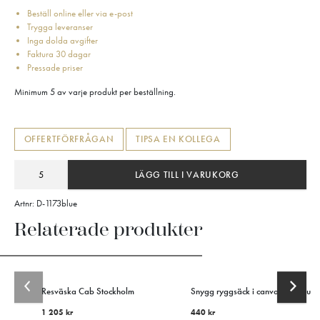
Beställ online eller via e-post
Trygga leveranser
Inga dolda avgifter
Faktura 30 dagar
Pressade priser
Minimum 5 av varje produkt per beställning.
OFFERTFÖRFRÅGAN
TIPSA EN KOLLEGA
LÄGG TILL I VARUKORG
Artnr:
D-1173blue
Relaterade produkter
Resväska Cab Stockholm
Snygg ryggsäck i canvas från Suth
1 205
kr
440
kr