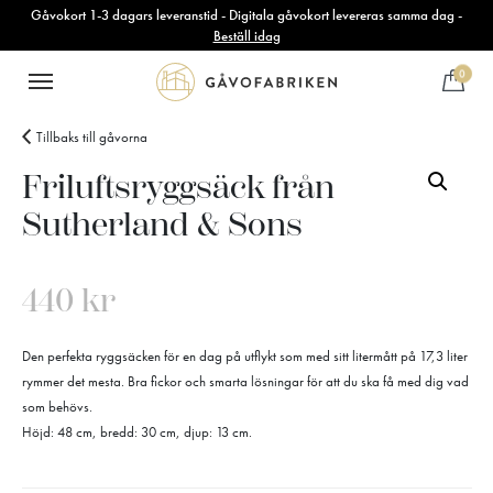
Gåvokort 1-3 dagars leveranstid - Digitala gåvokort levereras samma dag -
Beställ idag
0
Tillbaks till gåvorna
Friluftsryggsäck från
Sutherland & Sons
440
kr
Den perfekta ryggsäcken för en dag på utflykt som med sitt litermått på 17,3 liter
rymmer det mesta. Bra fickor och smarta lösningar för att du ska få med dig vad
som behövs.
Höjd: 48 cm, bredd: 30 cm, djup: 13 cm.