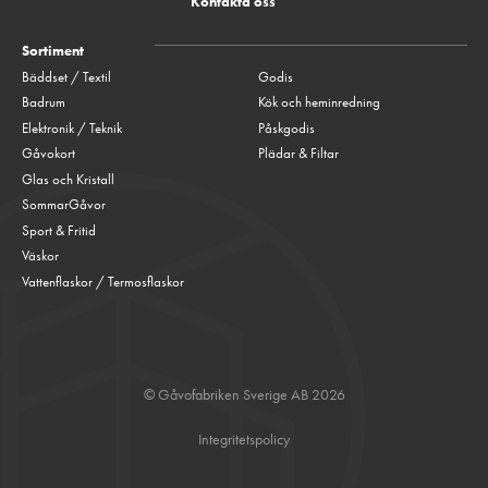
Kontakta oss
Sortiment
Bäddset / Textil
Godis
Badrum
Kök och heminredning
Elektronik / Teknik
Påskgodis
Gåvokort
Plädar & Filtar
Glas och Kristall
SommarGåvor
Sport & Fritid
Väskor
Vattenflaskor / Termosflaskor
© Gåvofabriken Sverige AB 2026
Integritetspolicy