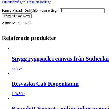
Offertförfrågan
Tipsa en kollega
Fanny Wood - Solfjäder svart mängd
Lägg till i varukorg
Artnr:
MO9532-03
Relaterade produkter
Snygg ryggsäck i canvas från Sutherl
440
kr
Resväska Cab Köpenhamn
1 045
kr
Komplett Yogaset i miljövänligt materi