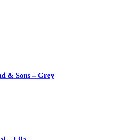
and & Sons – Grey
al – Lila