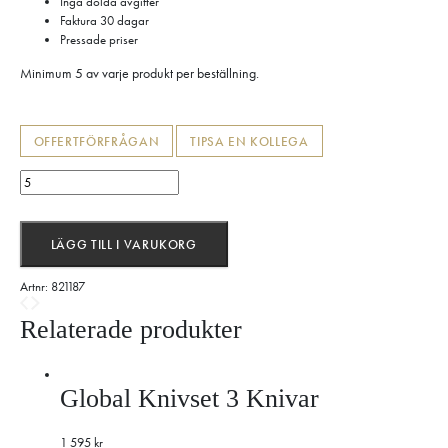
Inga dolda avgifter
Faktura 30 dagar
Pressade priser
Minimum 5 av varje produkt per beställning.
OFFERTFÖRFRÅGAN
TIPSA EN KOLLEGA
BITZ
Fat
Dia.
40
LÄGG TILL I VARUKORG
cm
svart/mörkblå
Artnr:
821187
mängd
Relaterade produkter
Global Knivset 3 Knivar
1 595
kr