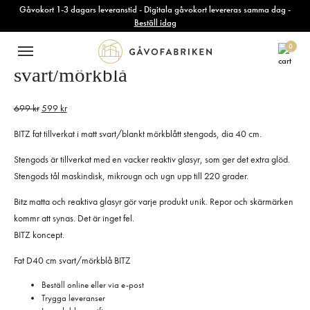
Tillbaks till gåvorna
Gåvokort 1-3 dagars leveranstid - Digitala gåvokort levereras samma dag -
🔍
Beställ idag
BITZ Fat Dia. 40 cm
0
svart/mörkblå
699
kr
599
kr
BITZ fat tillverkat i matt svart/blankt mörkblått stengods, dia 40 cm.
Stengods är tillverkat med en vacker reaktiv glasyr, som ger det extra glöd.
Stengods tål maskindisk, mikrougn och ugn upp till 220 grader.
Bitz matta och reaktiva glasyr gör varje produkt unik. Repor och skärmärken
kommr att synas. Det är inget fel.
BITZ koncept.
Fat D40 cm svart/mörkblå BITZ
Beställ online eller via e-post
Trygga leveranser