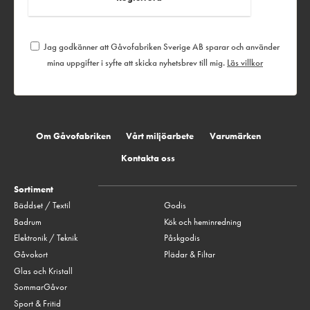
Jag godkänner att Gåvofabriken Sverige AB sparar och använder
mina uppgifter i syfte att skicka nyhetsbrev till mig.
Läs villkor
Om Gåvofabriken
Vårt miljöarbete
Varumärken
Kontakta oss
Sortiment
Bäddset / Textil
Godis
Badrum
Kök och heminredning
Elektronik / Teknik
Påskgodis
Gåvokort
Plädar & Filtar
Glas och Kristall
SommarGåvor
Sport & Fritid