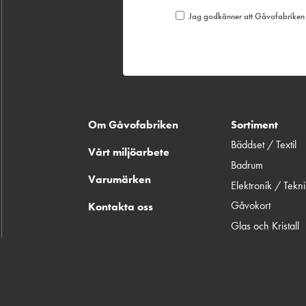
Jag godkänner att Gåvofabriken S
Om Gåvofabriken
Sortiment
Bäddset / Textil
Vårt miljöarbete
Badrum
Varumärken
Elektronik / Tekn
Gåvokort
Kontakta oss
Glas och Kristall