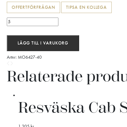
OFFERTFÖRFRÅGAN
TIPSA EN KOLLEGA
Baggy
-
Dubbelsidig
MDF
LÄGG TILL I VARUKORG
spel
mängd
Artnr:
MO6427-40
Relaterade prod
Resväska Cab 
1 205
kr