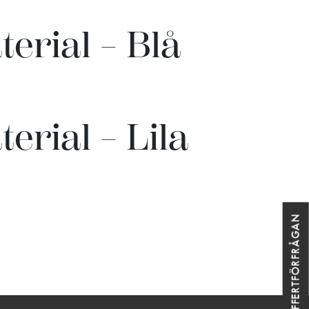
terial – Blå
erial – Lila
OFFERTFÖRFRÅGAN