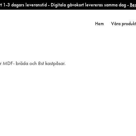
 1-3 dagars leveranstid - Digitala gåvokort levereras samma dag -
Bes
lsidig MDF spe
Hem
Våra produk
er MDF- bräda och 8st kastpåsar.