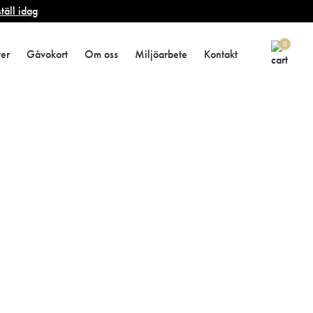
täll idag
l
0
ter
Gåvokort
Om oss
Miljöarbete
Kontakt