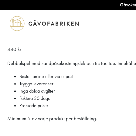
Tillbaks till gåvorna
Gåvokort
Baggy – Dubbe
440
kr
Dubbelspel med sandpåsekastningslek och tic-tac-toe. Innehåll
Beställ online eller via e-post
Trygga leveranser
Inga dolda avgifter
Faktura 30 dagar
Pressade priser
Minimum 5 av varje produkt per beställning.