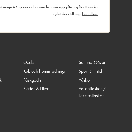
verige AB sparar och använder mina uppgifter i syfte att skicka
nyhetsbrev till mig.
Läs villkor
Godis
SommarGåvor
Kök och heminredning
Sport & Fritid
ik
Påskgodis
Väskor
Plädar & Filtar
Vattenflaskor /
Termosflaskor