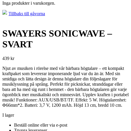
Inga produkter i varukorgen.
Tillbaks till gåvorna
SWAYERS SONICWAVE –
SVART
439
kr
Njut av musiken i rörelse med vår bärbara högtalare – ett kompakt
kraftpaket som levererar imponerande ljud var du än är. Med sin
smidiga och lätta design är denna högtalare din följeslagare för
musiklyssning på språng. Perfekt för picknickar, stranddagar eller
bara att ha med sig runt i hemmet - den bärbara högtalaren gör varje
ögonblick mer musikaliskt och minnesvärt. Upplev kraften i portabel
musik! Funktioner: AUX/USB/BT/TF. Effekt: 5 W. Högtalarenhet:
Φ66mm*2. Batteri: 3,7 V, 1200 mAh. Höjd 13 cm, bredd 10 cm.
I lager
Beställ online eller via e-post
Trygga leveranser