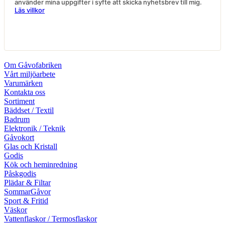
använder mina uppgifter i syfte att skicka nyhetsbrev till mig.
Läs villkor
Om Gåvofabriken
Vårt miljöarbete
Varumärken
Kontakta oss
Sortiment
Bäddset / Textil
Badrum
Elektronik / Teknik
Gåvokort
Glas och Kristall
Godis
Kök och heminredning
Påskgodis
Plädar & Filtar
SommarGåvor
Sport & Fritid
Väskor
Vattenflaskor / Termosflaskor