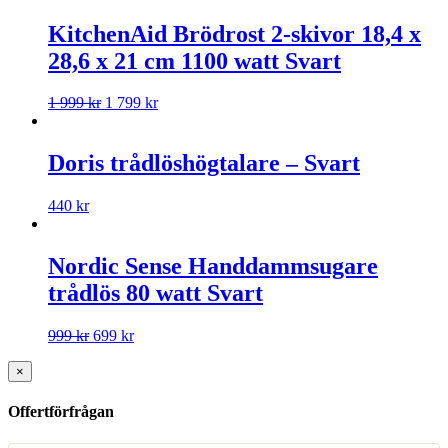
KitchenAid Brödrost 2-skivor 18,4 x
28,6 x 21 cm 1100 watt Svart
1 999
kr
1 799
kr
Doris trådlöshögtalare – Svart
440
kr
Nordic Sense Handdammsugare
trådlös 80 watt Svart
999
kr
699
kr
×
Offertförfrågan