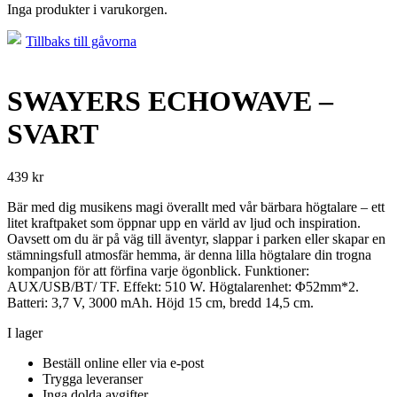
Inga produkter i varukorgen.
Tillbaks till gåvorna
SWAYERS ECHOWAVE –
SVART
439
kr
Bär med dig musikens magi överallt med vår bärbara högtalare – ett
litet kraftpaket som öppnar upp en värld av ljud och inspiration.
Oavsett om du är på väg till äventyr, slappar i parken eller skapar en
stämningsfull atmosfär hemma, är denna lilla högtalare din trogna
kompanjon för att förfina varje ögonblick. Funktioner:
AUX/USB/BT/ TF. Effekt: 510 W. Högtalarenhet: Φ52mm*2.
Batteri: 3,7 V, 3000 mAh. Höjd 15 cm, bredd 14,5 cm.
I lager
Beställ online eller via e-post
Trygga leveranser
Inga dolda avgifter