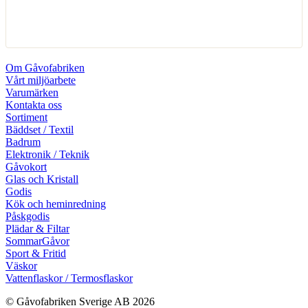
Om Gåvofabriken
Vårt miljöarbete
Varumärken
Kontakta oss
Sortiment
Bäddset / Textil
Badrum
Elektronik / Teknik
Gåvokort
Glas och Kristall
Godis
Kök och heminredning
Påskgodis
Plädar & Filtar
SommarGåvor
Sport & Fritid
Väskor
Vattenflaskor / Termosflaskor
© Gåvofabriken Sverige AB 2026