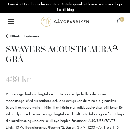
Gåvokort 1-3 dagars leveranstid - Digitala gåvokort levereras samma dag -
Beställ idag
0
Tillbaks till gåvorna
SWAYERS ACOUSTICAURA –
GRÅ
439
kr
Vår trendiga bärbara högtalare är inte bara en ljudkälla - den är en
modeutsaga. Med sin bärbara och lätta design kan du ta med dig musiken
överallt och göra varje tillfälle till en härlig musikalisk upplevelse. Sätt tonen för
stil och ljud med denna trendiga högtalare, din ultimata följeslagare för att höja
din musiklyssningsupplevelse till nya höjder. Funktioner: AUX/USB/BT/TF.
Effekt: 10 W. Högtalarenhet: Φ66mm*2. Batteri: 3,7 V, 1200 mAh. Höjd 11,5