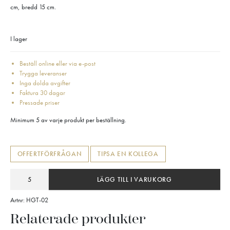
cm, bredd 15 cm.
I lager
Beställ online eller via e-post
Trygga leveranser
Inga dolda avgifter
Faktura 30 dagar
Pressade priser
Minimum 5 av varje produkt per beställning.
OFFERTFÖRFRÅGAN
TIPSA EN KOLLEGA
LÄGG TILL I VARUKORG
Artnr:
HGT-02
Relaterade produkter