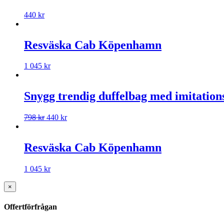
440
kr
Resväska Cab Köpenhamn
1 045
kr
Snygg trendig duffelbag med imitation
798
kr
440
kr
Resväska Cab Köpenhamn
1 045
kr
×
Offertförfrågan