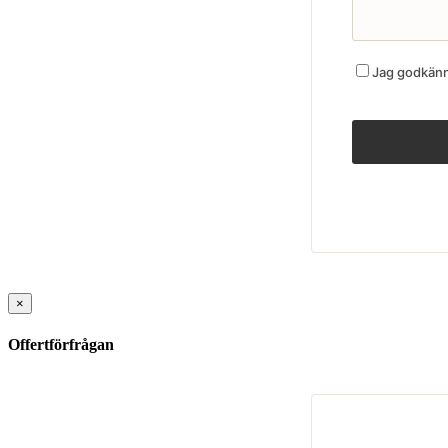
Jag godkänne
×
Offertförfrågan