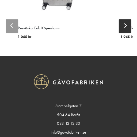
Resväska Cab Köpenhamn
Resväska
1 045
kr
1 045
kr
Stämpelgatan 7
504 64 Borås
033-12 12 33
info@gavofabriken.se