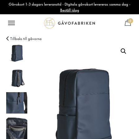
Gåvokort 1-3 dagars leveranstid - Digitala gåvokort levereras samma dag -
Beställ idag
0
Tillbaks till gåvorna