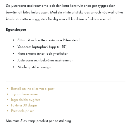
De justerbara axelremmarna och den lätta konstruktionen gör ryggsäcken
bekväm att bära hela dagen. Med sin minimalistiska design och högkvalitativa
känsla är detta en ryggsäck för dig som vill kombinera funktion med stil.
Egenskaper
Slitstarkt och vattenavvisande PU-material
Vadderat laptopfack (upp till 15”)
Flera smarta inner- och ytterfickor
Justerbara och bekväma axelremmar
Modern, stilren design
Beställ online eller via e-post
Trygga leveranser
Inga dolda avgifter
Faktura 30 dagar
Pressade priser
Minimum 5 av varje produkt per beställning.