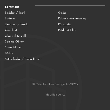
Sortiment
Bäddset / Textil
Godis
Badrum
Kök och heminredning
Elektronik / Teknik
Påskgodis
Gåvokort
Plädar & Filtar
Glas och Kristall
SommarGåvor
Sport & Fritid
Väskor
Vattenflaskor / Termosflaskor
© Gåvofabriken Sverige AB 2026
Integritetspolicy