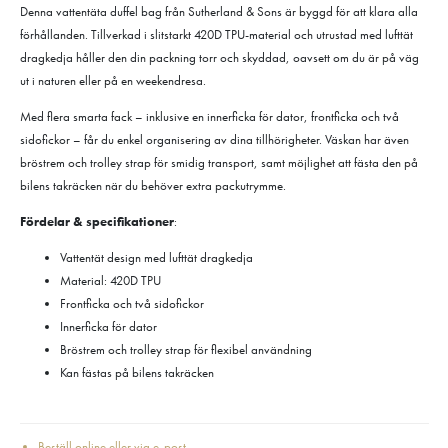
Denna vattentäta duffel bag från Sutherland & Sons är byggd för att klara alla
förhållanden. Tillverkad i slitstarkt 420D TPU-material och utrustad med lufttät
dragkedja håller den din packning torr och skyddad, oavsett om du är på väg
ut i naturen eller på en weekendresa.
Med flera smarta fack – inklusive en innerficka för dator, frontficka och två
sidofickor – får du enkel organisering av dina tillhörigheter. Väskan har även
bröstrem och trolley strap för smidig transport, samt möjlighet att fästa den på
bilens takräcken när du behöver extra packutrymme.
Fördelar & specifikationer
:
Vattentät design med lufttät dragkedja
Material: 420D TPU
Frontficka och två sidofickor
Innerficka för dator
Bröstrem och trolley strap för flexibel användning
Kan fästas på bilens takräcken
Beställ online eller via e-post