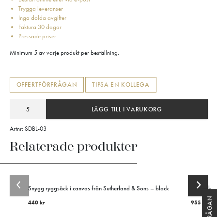
Trygga leveranser
Inga dolda avgifter
Faktura 30 dagar
Pressade priser
Minimum 5 av varje produkt per beställning.
OFFERTFÖRFRÅGAN
TIPSA EN KOLLEGA
LÄGG TILL I VARUKORG
Artnr:
SDBL-03
Relaterade produkter
Snygg ryggsäck i canvas från Sutherland & Sons – black
Klassisk F
440
kr
955
kr