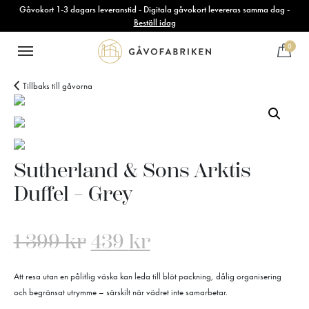
Gåvokort 1-3 dagars leveranstid - Digitala gåvokort levereras samma dag -
Beställ idag
0
Tillbaks till gåvorna
Sutherland & Sons Arktis
Duffel – Grey
1 399
kr
439
kr
Att resa utan en pålitlig väska kan leda till blöt packning, dålig organisering
och begränsat utrymme – särskilt när vädret inte samarbetar.