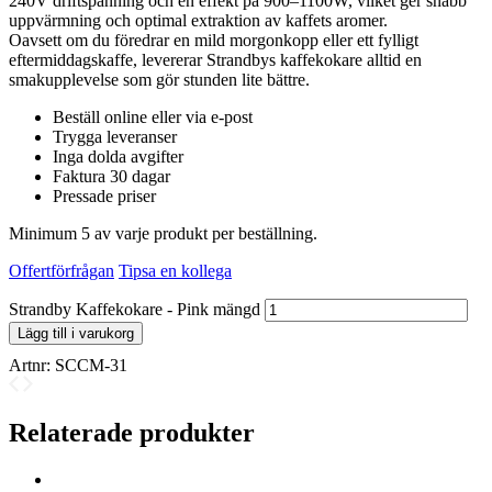
240V driftspänning och en effekt på 900–1100W, vilket ger snabb
uppvärmning och optimal extraktion av kaffets aromer.
Oavsett om du föredrar en mild morgonkopp eller ett fylligt
eftermiddagskaffe, levererar Strandbys kaffekokare alltid en
smakupplevelse som gör stunden lite bättre.
Beställ online eller via e-post
Trygga leveranser
Inga dolda avgifter
Faktura 30 dagar
Pressade priser
Minimum 5 av varje produkt per beställning.
Offertförfrågan
Tipsa en kollega
Strandby Kaffekokare - Pink mängd
Lägg till i varukorg
Artnr:
SCCM-31
Relaterade produkter