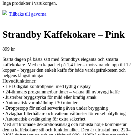
Inga produkter i varukorgen.
Tillbaks till gåvorna
Strandby Kaffekokare – Pink
899
kr
Starta dagen på bästa sätt med Strandbys eleganta och smarta
kaffekokare. Med en kapacitet på 1,4 liter – motsvarande upp till 12
koppar – brygger den enkelt kaffe för både vardagsfrukosten och
helgens långsittningar.
Huvudfunktioner:
• LED-digital kontrollpanel med tydlig display
• 24-timmars programmerbar timer – vakna till nybryggt kaffe
• Justerbar bryggstyrka för mild eller kraftig smak
• Automatisk varmhållning i 30 minuter
• Droppstopp för enkel servering även under bryggning
• Avtagbar filterhållare och vattennivåfönster för enkel påfyllning
• Automatisk avstängning för extra säkerhet
Med sitt kromade dekorationsinslag och robusta hölje kombinerar
denna kaffekokare stil och funktionalitet. Den är utrustad med 220–