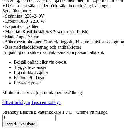
placering, och den 75 cm långa elkabeln med fullkopparledare och
VDE-kontakt säkerställer både säkerhet och lång livslängd.
Specifikationer:
• Spänning: 220–240V
• Effekt: 1850–2200 W
• Kapacitet: 1,7 liter
• Material: Rostfritt stål S/S 304 (borstad finish)
• Sladdlängd: 75 cm
• Säkerhetsfunktioner: Torrkokningsskydd, automatisk avstängning
• Bas med sladdförvaring och antihalkfötter
En pålitlig och stilren vattenkokare som passar i alla kök.
Beställ online eller via e-post
Trygga leveranser
Inga dolda avgifter
Faktura 30 dagar
Pressade priser
Minimum 5 av varje produkt per beställning.
Offertförfrågan
Tipsa en kollega
Strandby Elektrisk Vattenkokare 1,7 L – Creme vit mängd
Lägg till i varukorg