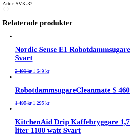
Artnr:
SVK-32
Relaterade produkter
Nordic Sense E1 Robotdammsugare
Svart
2 499
kr
1 649
kr
RobotdammsugareCleanmate S 460
1 495
kr
1 295
kr
KitchenAid Drip Kaffebryggare 1,7
liter 1100 watt Svart