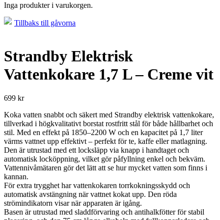
Inga produkter i varukorgen.
Tillbaks till gåvorna
Strandby Elektrisk
Vattenkokare 1,7 L – Creme vit
699
kr
Koka vatten snabbt och säkert med Strandby elektrisk vattenkokare,
tillverkad i högkvalitativt borstat rostfritt stål för både hållbarhet och
stil. Med en effekt på 1850–2200 W och en kapacitet på 1,7 liter
värms vattnet upp effektivt – perfekt för te, kaffe eller matlagning.
Den är utrustad med ett locksläpp via knapp i handtaget och
automatisk locköppning, vilket gör påfyllning enkel och bekväm.
Vattennivåmätaren gör det lätt att se hur mycket vatten som finns i
kannan.
För extra trygghet har vattenkokaren torrkokningsskydd och
automatisk avstängning när vattnet kokat upp. Den röda
strömindikatorn visar när apparaten är igång.
Basen är utrustad med sladdförvaring och antihalkfötter för stabil