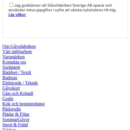
Jag godkänner att Gåvofabriken Sverige AB sparar och
använder mina uppgifter i syfte att skicka nyhetsbrev till mig.
Läs villkor
Om Gåvofabriken
Vårt miljöarbete
Varumärken
Kontakta oss
Sortiment
Bäddset / Textil
Badrum
Elektronik / Teknik
Gåvokort
Glas och Kristall
Godis
Kök och heminredning
Påskgodis
Plädar & Filtar
SommarGåvor
Sport & Fritid
Väskor