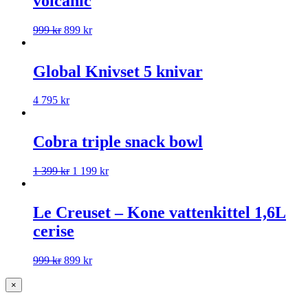
volcanic
999
kr
899
kr
Global Knivset 5 knivar
4 795
kr
Cobra triple snack bowl
1 399
kr
1 199
kr
Le Creuset – Kone vattenkittel 1,6L
cerise
999
kr
899
kr
×