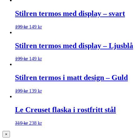
Stilren termos med display – svart
199
kr
149
kr
Stilren termos med display – Ljusblå
199
kr
149
kr
Stilren termos i matt design – Guld
199
kr
139
kr
Le Creuset flaska i rostfritt stål
319
kr
238
kr
×