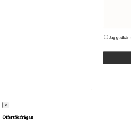
Jag godkänne
×
Offertförfrågan