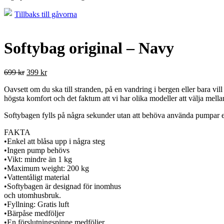
Tillbaks till gåvorna
Softybag original – Navy
699
kr
399
kr
Oavsett om du ska till stranden, på en vandring i bergen eller bara vi
högsta komfort och det faktum att vi har olika modeller att välja mellan 
Softybagen fylls på några sekunder utan att behöva använda pumpar e
FAKTA
•Enkel att blåsa upp i några steg
•Ingen pump behövs
•Vikt: mindre än 1 kg
•Maximum weight: 200 kg
•Vattentåligt material
•Softybagen är designad för inomhus
och utomhusbruk.
•Fyllning: Gratis luft
•Bärpåse medföljer
•En förslutningspinne medföljer