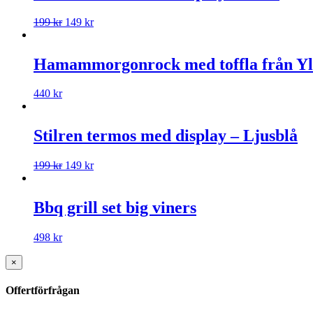
199
kr
149
kr
Hamammorgonrock med toffla från Yll
440
kr
Stilren termos med display – Ljusblå
199
kr
149
kr
Bbq grill set big viners
498
kr
×
Offertförfrågan