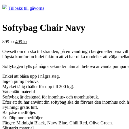
Tillbaks till gåvorna
Softybag Chair Navy
899
kr
499
kr
Oavsett om du ska till stranden, på en vandring i bergen eller bara vi
högsta komfort och det faktum att vi har olika modeller att välja mellan 
Softybagen fylls på några sekunder utan att behöva använda pumpar e
Enkel att blåsa upp i några steg.
Ingen pump behövs.
Mycket tålig (håller för upp till 200 kg).
Vattentätt material.
Softybag är designad för inomhus- och utomhusbruk.
Efter att du har använt din softybag ska du förvara den inomhus och he
Fyllning: gratis luft.
Bärpåse medföljer.
En tältpinne medföljer.
Färger: Midnight Black, Navy Blue, Chili Red, Olive Green.
Slitstarkt material.