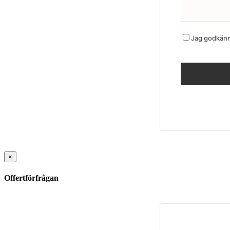
Jag godkänne
×
Offertförfrågan