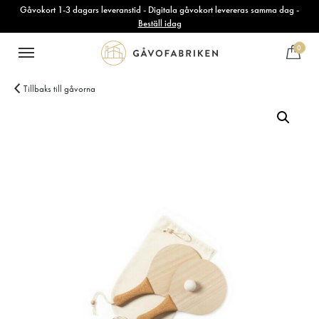
Gåvokort 1-3 dagars leveranstid - Digitala gåvokort levereras samma dag -
Beställ idag
0
Tillbaks till gåvorna