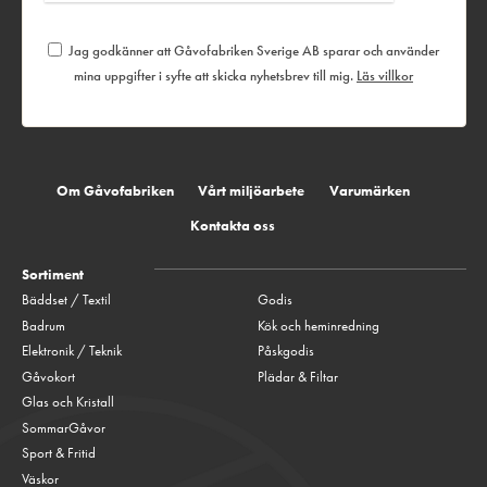
Jag godkänner att Gåvofabriken Sverige AB sparar och använder
mina uppgifter i syfte att skicka nyhetsbrev till mig.
Läs villkor
Om Gåvofabriken
Vårt miljöarbete
Varumärken
Kontakta oss
Sortiment
Bäddset / Textil
Godis
Badrum
Kök och heminredning
Elektronik / Teknik
Påskgodis
Gåvokort
Plädar & Filtar
Glas och Kristall
SommarGåvor
Sport & Fritid
Väskor