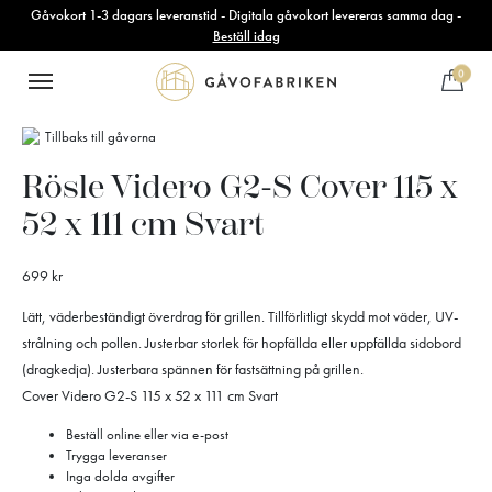
Gåvokort 1-3 dagars leveranstid - Digitala gåvokort levereras samma dag -
Beställ idag
0
Tillbaks till gåvorna
Rösle Videro G2-S Cover 115 x
52 x 111 cm Svart
699
kr
Lätt, väderbeständigt överdrag för grillen. Tillförlitligt skydd mot väder, UV-
strålning och pollen. Justerbar storlek för hopfällda eller uppfällda sidobord
(dragkedja). Justerbara spännen för fastsättning på grillen.
Cover Videro G2-S 115 x 52 x 111 cm Svart
Beställ online eller via e-post
Trygga leveranser
Inga dolda avgifter