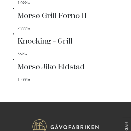
1 099
kr
Morsø Grill Forno II
7 999
kr
Knocking – Grill
569
kr
Morsø Jiko Eldstad
1 499
kr