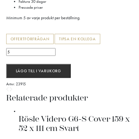
Faktura 30 dagar
Pressade priser
Minimum 5 av varje produkt per beställning.
OFFERTFÖRFRÅGAN
TIPSA EN KOLLEGA
Rösle
Videro
G2-
S
LÄGG TILL I VARUKORG
Cover
115
Artnr:
23915
x
52
Relaterade produkter
x
111
cm
Svart
Rösle Videro G6-S Cover 159 x
mängd
52 x 111 cm Svart