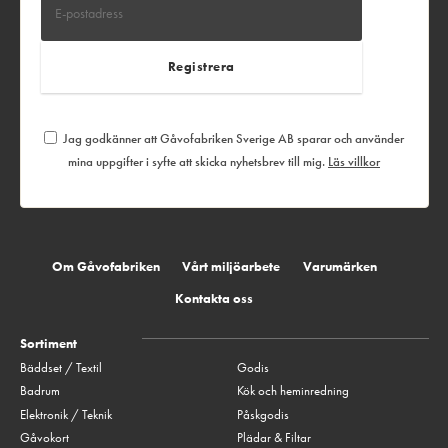
Jag godkänner att Gåvofabriken Sverige AB sparar och använder
mina uppgifter i syfte att skicka nyhetsbrev till mig.
Läs villkor
Om Gåvofabriken
Vårt miljöarbete
Varumärken
Kontakta oss
Sortiment
Bäddset / Textil
Godis
Badrum
Kök och heminredning
Elektronik / Teknik
Påskgodis
Gåvokort
Plädar & Filtar