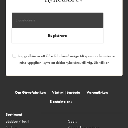
Jag godkänner att Gåvofabriken Sverige AB sparar och använder
mina uppgifter i syfte att skicka nyhetsbrev till mig.
Läs villkor
Om Gåvofabriken
Vårt miljöarbete
Varumärken
Kontakta oss
Sortiment
Bäddset / Textil
Godis
Badrum
Kök och heminredning