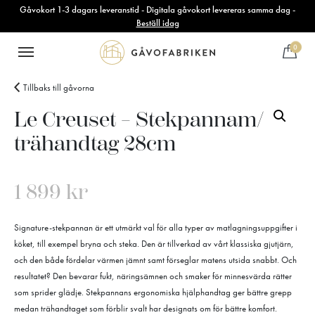
Gåvokort 1-3 dagars leveranstid - Digitala gåvokort levereras samma dag -
Beställ idag
0
Tillbaks till gåvorna
Le Creuset – Stekpannam/
trähandtag 28cm
1 899
kr
Signature-stekpannan är ett utmärkt val för alla typer av matlagningsuppgifter i
köket, till exempel bryna och steka. Den är tillverkad av vårt klassiska gjutjärn,
och den både fördelar värmen jämnt samt förseglar matens utsida snabbt. Och
resultatet? Den bevarar fukt, näringsämnen och smaker för minnesvärda rätter
som sprider glädje. Stekpannans ergonomiska hjälphandtag ger bättre grepp
medan trähandtaget som förblir svalt har designats om för bättre komfort.