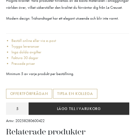
Högsta kvalitet: Våra produkter tillverkas av de bästa materialen i anläggningar
världen över, vilket säkerställer den kvalitet du förväntar dig från Le Creuset.
Modern design: Trähandtaget har ett elegant utseende och blir inte varmt.
Beställ online eller via e-post
Trygga leveranser
Inga dolda avgifter
Faktura 30 dagar
Pressade priser
Minimum 5 av varje produkt per beställning.
OFFERTFÖRFRÅGAN
TIPSA EN KOLLEGA
LÄGG TILL I VARUKORG
Artnr:
20258280600422
Relaterade produkter