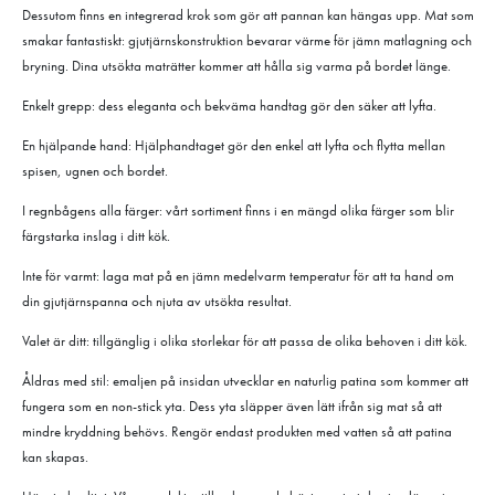
Dessutom finns en integrerad krok som gör att pannan kan hängas upp. Mat som
smakar fantastiskt: gjutjärnskonstruktion bevarar värme för jämn matlagning och
bryning. Dina utsökta maträtter kommer att hålla sig varma på bordet länge.
Enkelt grepp: dess eleganta och bekväma handtag gör den säker att lyfta.
En hjälpande hand: Hjälphandtaget gör den enkel att lyfta och flytta mellan
spisen, ugnen och bordet.
I regnbågens alla färger: vårt sortiment finns i en mängd olika färger som blir
färgstarka inslag i ditt kök.
Inte för varmt: laga mat på en jämn medelvarm temperatur för att ta hand om
din gjutjärnspanna och njuta av utsökta resultat.
Valet är ditt: tillgänglig i olika storlekar för att passa de olika behoven i ditt kök.
Åldras med stil: emaljen på insidan utvecklar en naturlig patina som kommer att
fungera som en non-stick yta. Dess yta släpper även lätt ifrån sig mat så att
mindre kryddning behövs. Rengör endast produkten med vatten så att patina
kan skapas.