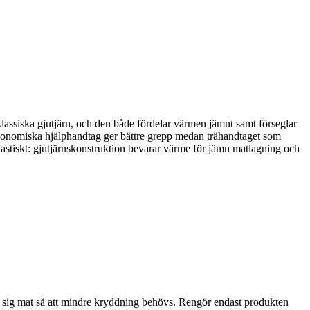
 klassiska gjutjärn, och den både fördelar värmen jämnt samt förseglar
rgonomiska hjälphandtag ger bättre grepp medan trähandtaget som
astiskt: gjutjärnskonstruktion bevarar värme för jämn matlagning och
ån sig mat så att mindre kryddning behövs. Rengör endast produkten