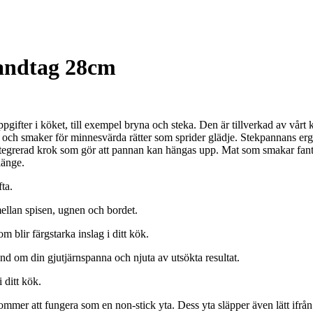
andtag 28cm
pgifter i köket, till exempel bryna och steka. Den är tillverkad av vårt
n och smaker för minnesvärda rätter som sprider glädje. Stekpannans e
 integrerad krok som gör att pannan kan hängas upp. Mat som smakar fant
länge.
ta.
mellan spisen, ugnen och bordet.
m blir färgstarka inslag i ditt kök.
nd om din gjutjärnspanna och njuta av utsökta resultat.
i ditt kök.
kommer att fungera som en non-stick yta. Dess yta släpper även lätt ifr