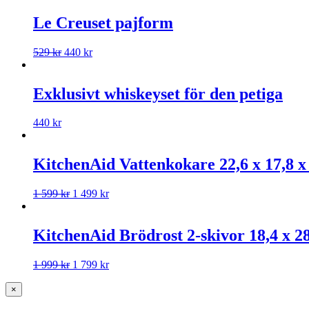
Le Creuset pajform
529
kr
440
kr
Exklusivt whiskeyset för den petiga
440
kr
KitchenAid Vattenkokare 22,6 x 17,8 x
1 599
kr
1 499
kr
KitchenAid Brödrost 2-skivor 18,4 x 28
1 999
kr
1 799
kr
×