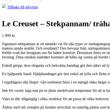
Tillbaks till gåvorna
Le Creuset – Stekpannam/ träh
1 899
kr
Signature-stekpannan är ett utmärkt val för alla typer av matlagningsup
matens utsida snabbt. Och resultatet? Den bevarar fukt, näringsämne
förblir svalt har designats om för bättre komfort. Dessutom finns en
bryning. Dina utsökta maträtter kommer att hålla sig varma på bordet 
Enkelt grepp: dess eleganta och bekväma handtag gör den säker att lyf
En hjälpande hand: Hjälphandtaget gör den enkel att lyfta och flytta 
I regnbågens alla färger: vårt sortiment finns i en mängd olika färger so
Inte för varmt: laga mat på en jämn medelvarm temperatur för att ta ha
Valet är ditt: tillgänglig i olika storlekar för att passa de olika behoven 
Åldras med stil: emaljen på insidan utvecklar en naturlig patina som 