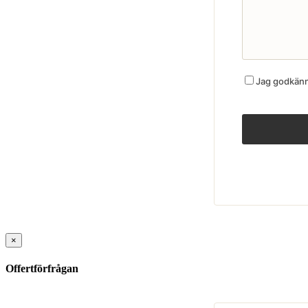
Jag godkänne
×
Offertförfrågan