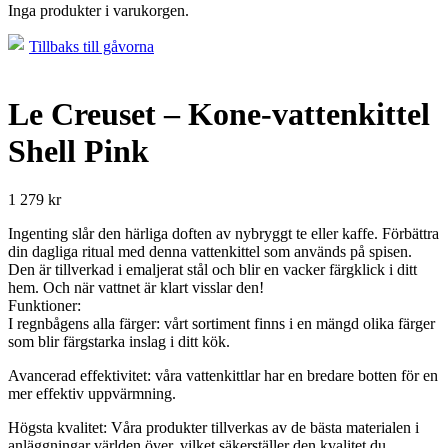
Inga produkter i varukorgen.
Tillbaks till gåvorna
Le Creuset – Kone-vattenkittel
Shell Pink
1 279
kr
Ingenting slår den härliga doften av nybryggt te eller kaffe. Förbättra
din dagliga ritual med denna vattenkittel som används på spisen.
Den är tillverkad i emaljerat stål och blir en vacker färgklick i ditt
hem. Och när vattnet är klart visslar den!
Funktioner:
I regnbågens alla färger: vårt sortiment finns i en mängd olika färger
som blir färgstarka inslag i ditt kök.
Avancerad effektivitet: våra vattenkittlar har en bredare botten för en
mer effektiv uppvärmning.
Högsta kvalitet: Våra produkter tillverkas av de bästa materialen i
anläggningar världen över, vilket säkerställer den kvalitet du