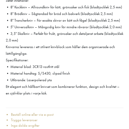
Setet innehåller:
• 8" Kockkniv – Allroundkniv för kött, grönsaker och fisk (bladtjocklek 2,5 mm)
• 8" Brödkniv – Sågtandad för bröd och bakverk (bladtjocklek 2,5 mm)
• 8" Trancherkniv – För exakta skivor av kött och fågel (bladtjocklek 2,5 mm)
• 5" Universalkniv – Mångsidig kniv för mindre råvaror (bladtjocklek 2,0 mm)
• 3,5" Skalkniv – Perfekt för frukt, grönsaker och detaljerat arbete (bladtjocklek
2,0 mm)
Knivarna levereras i ett stilrent knivblock som håller dem organiserade och
lättillgängliga.
Specifikationer:
• Material blad: 3CR13 rostfritt stål
• Material handtag: S/S430, slipad finish
• Utförande: Laserpolerad yta
Ett elegant och hållbart knivset som kombinerar funktion, design och kvalitet –
en självklar plats i varje kök.
Beställ online eller via e-post
Trygga leveranser
Inga dolda avgifter