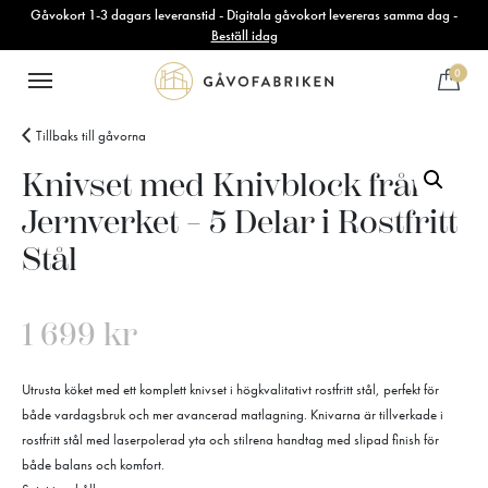
Gåvokort 1-3 dagars leveranstid - Digitala gåvokort levereras samma dag -
Beställ idag
0
Tillbaks till gåvorna
Knivset med Knivblock från
Jernverket – 5 Delar i Rostfritt
Stål
1 699
kr
Utrusta köket med ett komplett knivset i högkvalitativt rostfritt stål, perfekt för
både vardagsbruk och mer avancerad matlagning. Knivarna är tillverkade i
rostfritt stål med laserpolerad yta och stilrena handtag med slipad finish för
både balans och komfort.