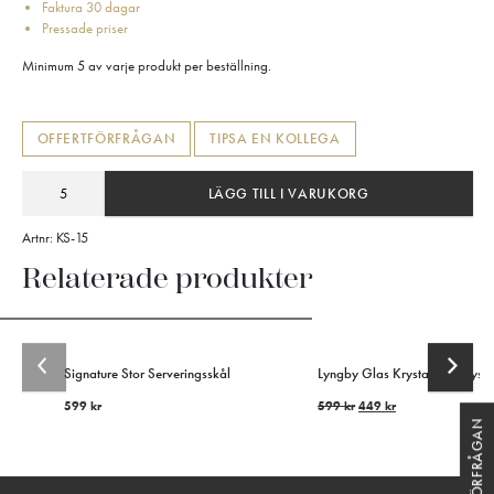
Faktura 30 dagar
Pressade priser
Minimum 5 av varje produkt per beställning.
OFFERTFÖRFRÅGAN
TIPSA EN KOLLEGA
LÄGG TILL I VARUKORG
Artnr:
KS-15
Relaterade produkter
Signature Stor Serveringsskål
Lyngby Glas Krystal Whiskyset
599
kr
599
kr
449
kr
OFFERTFÖRFRÅGAN