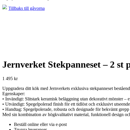
Tillbaks till gåvorna
Jernverket Stekpanneset – 2 st 
1 495
kr
Uppgradera ditt kök med Jernverkets exklusiva stekpanneset bestående a
Egenskaper:
• Invändigt: Slitstark keramisk beläggning utan dekorativt mönster –
• Utvändigt: Spegelpolerad finish för ett tidlöst och exklusivt utseende
• Handtag: Spegelpolerade, robusta och designade för bekvämt grep
Med sin kombination av högkvalitativt material, funktionell design och 
Beställ online eller via e-post
Trygga leveranser