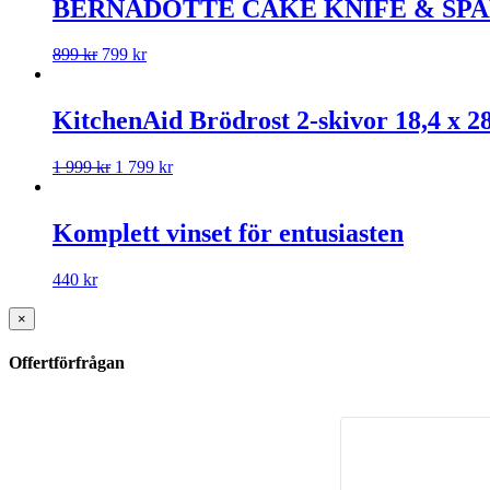
BERNADOTTE CAKE KNIFE & SPAD
899
kr
799
kr
KitchenAid Brödrost 2-skivor 18,4 x 2
1 999
kr
1 799
kr
Komplett vinset för entusiasten
440
kr
×
Offertförfrågan