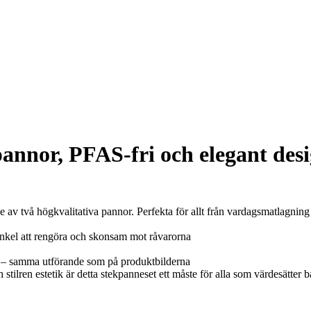
pannor, PFAS-fri och elegant des
v två högkvalitativa pannor. Perfekta för allt från vardagsmatlagning t
 enkel att rengöra och skonsam mot råvarorna
p – samma utförande som på produktbilderna
stilren estetik är detta stekpanneset ett måste för alla som värdesätter