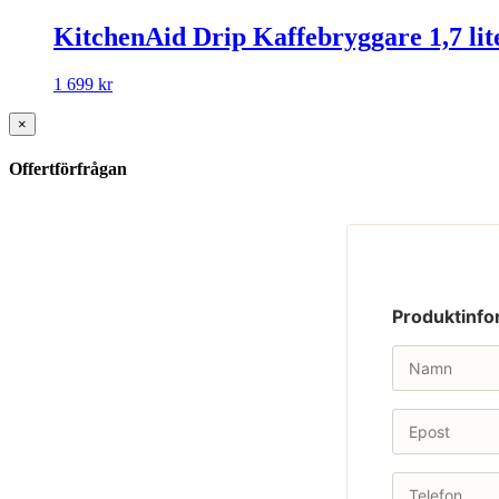
KitchenAid Drip Kaffebryggare 1,7 lit
1 699
kr
×
Offertförfrågan
Produktinfo