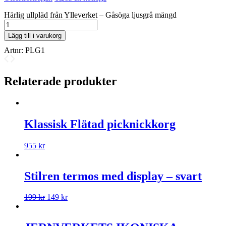
Härlig ullpläd från Ylleverket – Gåsöga ljusgrå mängd
Lägg till i varukorg
Artnr:
PLG1
Relaterade produkter
Klassisk Flätad picknickkorg
955
kr
Stilren termos med display – svart
199
kr
149
kr