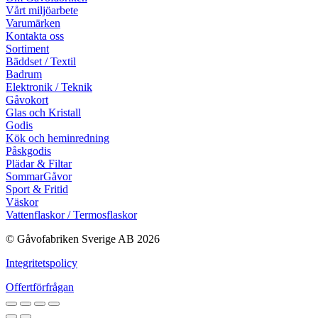
Vårt miljöarbete
Varumärken
Kontakta oss
Sortiment
Bäddset / Textil
Badrum
Elektronik / Teknik
Gåvokort
Glas och Kristall
Godis
Kök och heminredning
Påskgodis
Plädar & Filtar
SommarGåvor
Sport & Fritid
Väskor
Vattenflaskor / Termosflaskor
© Gåvofabriken Sverige AB 2026
Integritetspolicy
Offertförfrågan