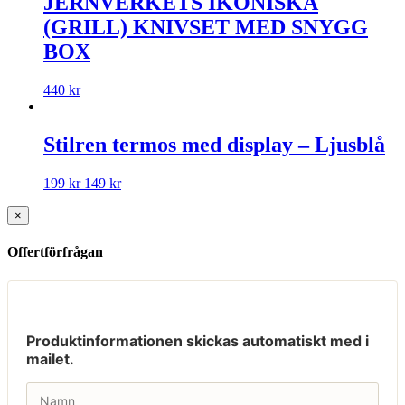
JERNVERKETS IKONISKA
(GRILL) KNIVSET MED SNYGG
BOX
440
kr
Stilren termos med display – Ljusblå
199
kr
149
kr
×
Offertförfrågan
Produktinformationen skickas automatiskt med i
mailet.