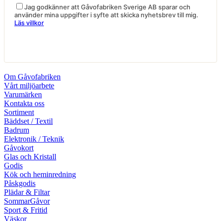
Jag godkänner att Gåvofabriken Sverige AB sparar och
använder mina uppgifter i syfte att skicka nyhetsbrev till mig.
Läs villkor
Om Gåvofabriken
Vårt miljöarbete
Varumärken
Kontakta oss
Sortiment
Bäddset / Textil
Badrum
Elektronik / Teknik
Gåvokort
Glas och Kristall
Godis
Kök och heminredning
Påskgodis
Plädar & Filtar
SommarGåvor
Sport & Fritid
Väskor