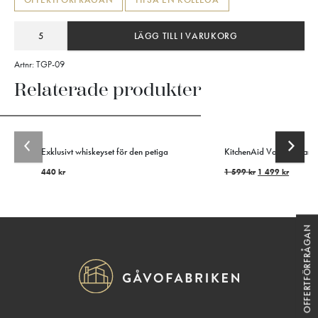
OFFERTFÖRFRÅGAN
TIPSA EN KOLLEGA
LÄGG TILL I VARUKORG
Artnr:
TGP-09
Relaterade produkter
Exklusivt whiskeyset för den petiga
KitchenAid Vattenkokare 
440
kr
1 599
kr
1 499
kr
OFFERTFÖRFRÅGAN