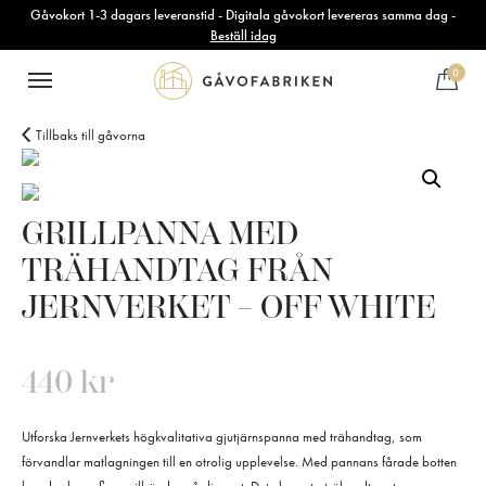
Gåvokort 1-3 dagars leveranstid - Digitala gåvokort levereras samma dag -
Beställ idag
0
Tillbaks till gåvorna
GRILLPANNA MED
TRÄHANDTAG FRÅN
JERNVERKET – OFF WHITE
440
kr
Utforska Jernverkets högkvalitativa gjutjärnspanna med trähandtag, som
förvandlar matlagningen till en otrolig upplevelse. Med pannans fårade botten