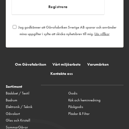
Jag godkänner att Gåvofabriken Sverige AB sparar och använder
mina uppgifter i syfte att skicka nyhetsbrev till mig.
Läs villkor
Om Gåvofabriken
Vårt miljöarbete
Varumärken
Kontakta oss
Sortiment
Bäddset / Textil
Godis
Badrum
Kök och heminredning
Elektronik / Teknik
Påskgodis
Gåvokort
Plädar & Filtar
Glas och Kristall
SommarGåvor