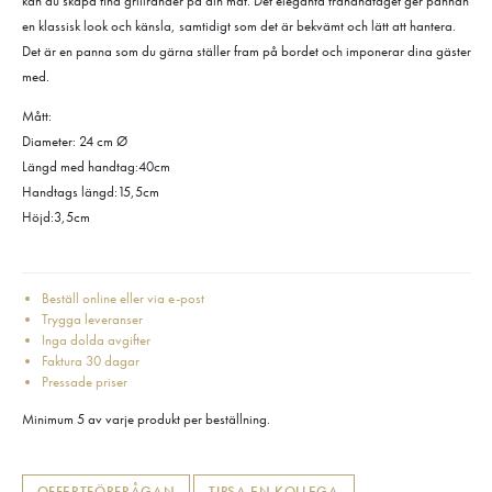
kan du skapa fina grillränder på din mat. Det eleganta trähandtaget ger pannan
en klassisk look och känsla, samtidigt som det är bekvämt och lätt att hantera.
Det är en panna som du gärna ställer fram på bordet och imponerar dina gäster
med.
Mått:
Diameter: 24 cm Ø
Längd med handtag:40cm
Handtags längd:15,5cm
Höjd:3,5cm
Beställ online eller via e-post
Trygga leveranser
Inga dolda avgifter
Faktura 30 dagar
Pressade priser
Minimum 5 av varje produkt per beställning.