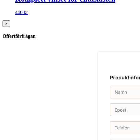
440
kr
×
Offertförfrågan
Produktinfo