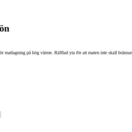
rön
för matlagning på hög värme. Räfflad yta för att maten inte skall brän