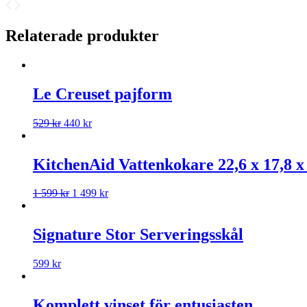
Relaterade produkter
Le Creuset pajform
529
kr
440
kr
KitchenAid Vattenkokare 22,6 x 17,8 x
1 599
kr
1 499
kr
Signature Stor Serveringsskål
599
kr
Komplett vinset för entusiasten