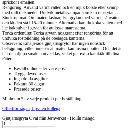
sprickor i emaljen.
Rengöring: Använd varmt vatten och en mjuk borste eller svamp
med milt diskmedel. Undvik metallsvampar som kan repa ytan.
Stuck-on mat: Om maten fastnar, fyll grytan med varmt, såpvatten
och låt den stå i 15-20 minuter. Alternativt kan du koka vatten med
lite bakpulver i grytan för att lossa matresterna.
Torka ordentligt: Torka grytan noggrant efter rengöring för att
undvika rostbildning på de obelagda kanterna.
Observera: Emaljerade gjutjärnsgrytor har ingen nonstick-
beläggning, vilket innebär att maten kan fastna i botten. Och det är
här den djupa smaken utvecklas, vilket ger extra karaktär till dina
rätter.
Beställ online eller via e-post
Trygga leveranser
Inga dolda avgifter
Faktura 30 dagar
Pressade priser
Minimum 5 av varje produkt per beställning.
Offertförfrågan
Tipsa en kollega
Gjutjärnsgryta Oval från Jernverket - Hollín mängd