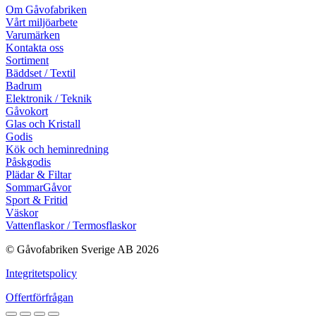
Om Gåvofabriken
Vårt miljöarbete
Varumärken
Kontakta oss
Sortiment
Bäddset / Textil
Badrum
Elektronik / Teknik
Gåvokort
Glas och Kristall
Godis
Kök och heminredning
Påskgodis
Plädar & Filtar
SommarGåvor
Sport & Fritid
Väskor
Vattenflaskor / Termosflaskor
© Gåvofabriken Sverige AB 2026
Integritetspolicy
Offertförfrågan