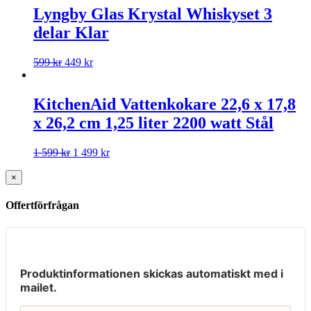
Lyngby Glas Krystal Whiskyset 3
delar Klar
599
kr
449
kr
KitchenAid Vattenkokare 22,6 x 17,8
x 26,2 cm 1,25 liter 2200 watt Stål
1 599
kr
1 499
kr
×
Offertförfrågan
Produktinformationen skickas automatiskt med i
mailet.