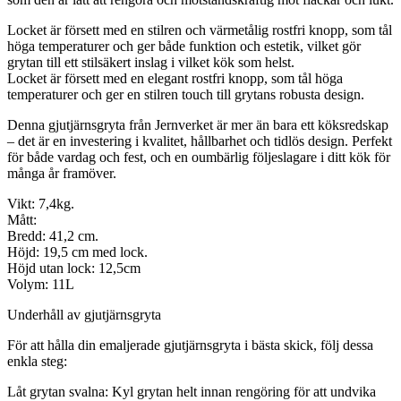
Locket är försett med en stilren och värmetålig rostfri knopp, som tål
höga temperaturer och ger både funktion och estetik, vilket gör
grytan till ett stilsäkert inslag i vilket kök som helst.
Locket är försett med en elegant rostfri knopp, som tål höga
temperaturer och ger en stilren touch till grytans robusta design.
Denna gjutjärnsgryta från Jernverket är mer än bara ett köksredskap
– det är en investering i kvalitet, hållbarhet och tidlös design. Perfekt
för både vardag och fest, och en oumbärlig följeslagare i ditt kök för
många år framöver.
Vikt: 7,4kg.
Mått:
Bredd: 41,2 cm.
Höjd: 19,5 cm med lock.
Höjd utan lock: 12,5cm
Volym: 11L
Underhåll av gjutjärnsgryta
För att hålla din emaljerade gjutjärnsgryta i bästa skick, följ dessa
enkla steg:
Låt grytan svalna: Kyl grytan helt innan rengöring för att undvika