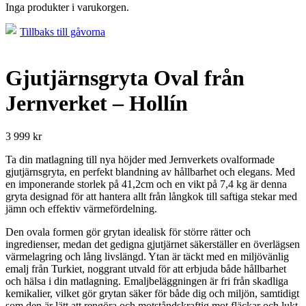
Inga produkter i varukorgen.
Tillbaks till gåvorna
Gjutjärnsgryta Oval från
Jernverket – Hollín
3 999
kr
Ta din matlagning till nya höjder med Jernverkets ovalformade
gjutjärnsgryta, en perfekt blandning av hållbarhet och elegans. Med
en imponerande storlek på 41,2cm och en vikt på 7,4 kg är denna
gryta designad för att hantera allt från långkok till saftiga stekar med
jämn och effektiv värmefördelning.
Den ovala formen gör grytan idealisk för större rätter och
ingredienser, medan det gedigna gjutjärnet säkerställer en överlägsen
värmelagring och lång livslängd. Ytan är täckt med en miljövänlig
emalj från Turkiet, noggrant utvald för att erbjuda både hållbarhet
och hälsa i din matlagning. Emaljbeläggningen är fri från skadliga
kemikalier, vilket gör grytan säker för både dig och miljön, samtidigt
som den är lätt att rengöra och motståndskraftig mot fläckar och lukt.