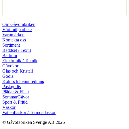
Om Gåvofabriken
Vårt miljöarbete
Varumärken
Kontakta oss
Sortiment
Bäddset / Textil
Badrum
Elektronik / Teknik
Gåvokort
Glas och Kristall
Godis
Kök och heminredning
Påskgodis
Plädar & Filtar
SommarGåvor
Sport & Fritid
Väskor
Vattenflaskor / Termosflaskor
© Gåvofabriken Sverige AB 2026