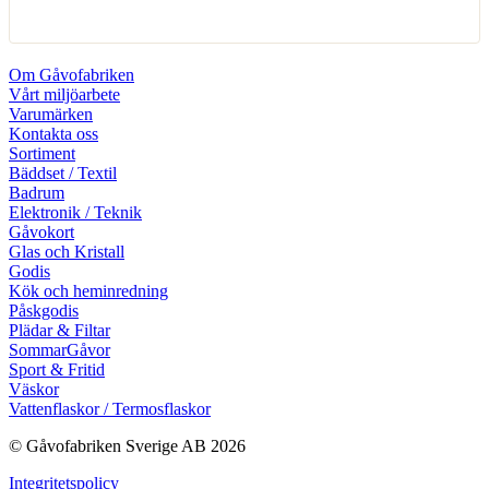
Om Gåvofabriken
Vårt miljöarbete
Varumärken
Kontakta oss
Sortiment
Bäddset / Textil
Badrum
Elektronik / Teknik
Gåvokort
Glas och Kristall
Godis
Kök och heminredning
Påskgodis
Plädar & Filtar
SommarGåvor
Sport & Fritid
Väskor
Vattenflaskor / Termosflaskor
© Gåvofabriken Sverige AB 2026
Integritetspolicy