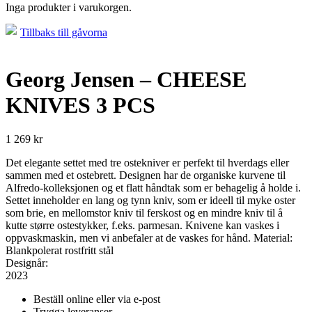
Inga produkter i varukorgen.
Tillbaks till gåvorna
Georg Jensen – CHEESE
KNIVES 3 PCS
1 269
kr
Det elegante settet med tre ostekniver er perfekt til hverdags eller
sammen med et ostebrett. Designen har de organiske kurvene til
Alfredo-kolleksjonen og et flatt håndtak som er behagelig å holde i.
Settet inneholder en lang og tynn kniv, som er ideell til myke oster
som brie, en mellomstor kniv til ferskost og en mindre kniv til å
kutte større ostestykker, f.eks. parmesan. Knivene kan vaskes i
oppvaskmaskin, men vi anbefaler at de vaskes for hånd. Material:
Blankpolerat rostfritt stål
Designår:
2023
Beställ online eller via e-post
Trygga leveranser