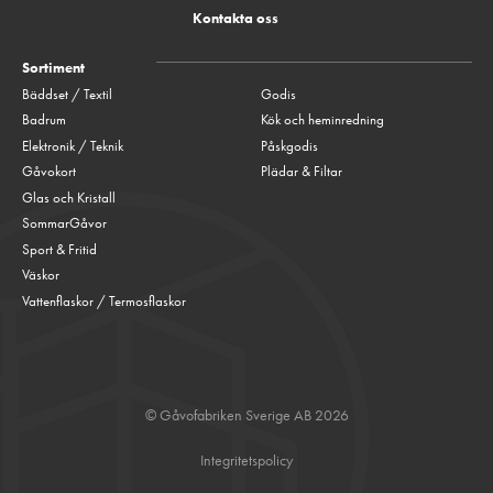
Kontakta oss
Sortiment
Bäddset / Textil
Godis
Badrum
Kök och heminredning
Elektronik / Teknik
Påskgodis
Gåvokort
Plädar & Filtar
Glas och Kristall
SommarGåvor
Sport & Fritid
Väskor
Vattenflaskor / Termosflaskor
© Gåvofabriken Sverige AB 2026
Integritetspolicy