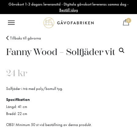
Gåvokort 1-3 dagars leveranstid - Digitala gåvokort levereras samma dag -
Beställ idag
0
Tillbaks till gåvorna
Fanny Wood – Solfjäder vit
24
kr
Solfjäder i trä med poly/bomull tyg.
Specifikation
Längd: 41 cm
Bredd: 22 cm
OBS! Minimum 50 st vid beställning av denna produkt.