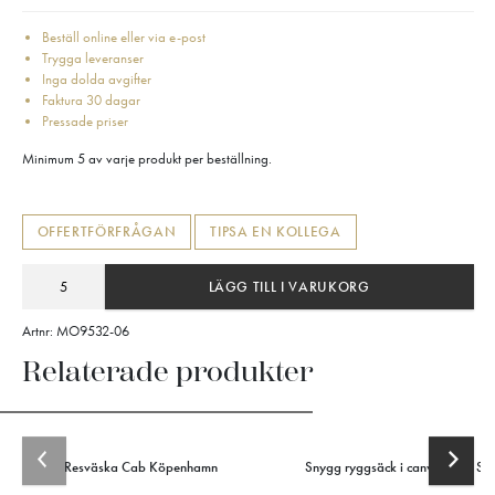
Beställ online eller via e-post
Trygga leveranser
Inga dolda avgifter
Faktura 30 dagar
Pressade priser
Minimum 5 av varje produkt per beställning.
OFFERTFÖRFRÅGAN
TIPSA EN KOLLEGA
LÄGG TILL I VARUKORG
Artnr:
MO9532-06
Relaterade produkter
Resväska Cab Köpenhamn
Snygg ryggsäck i canvas från Su