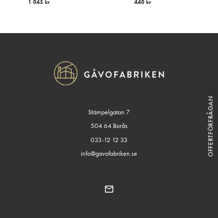
1 045
kr
440
kr
OFFERTFÖRFRÅGAN
Stämpelgatan 7
504 64 Borås
033-12 12 33
info@gavofabriken.se