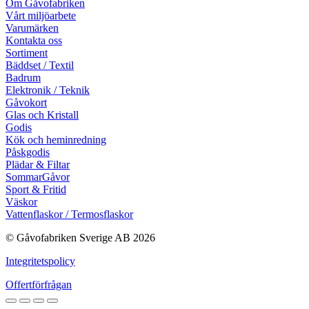
Om Gåvofabriken
Vårt miljöarbete
Varumärken
Kontakta oss
Sortiment
Bäddset / Textil
Badrum
Elektronik / Teknik
Gåvokort
Glas och Kristall
Godis
Kök och heminredning
Påskgodis
Plädar & Filtar
SommarGåvor
Sport & Fritid
Väskor
Vattenflaskor / Termosflaskor
© Gåvofabriken Sverige AB 2026
Integritetspolicy
Offertförfrågan