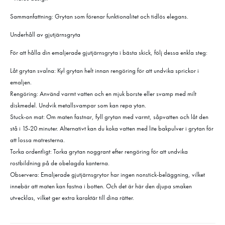
Sammanfattning: Grytan som förenar funktionalitet och tidlös elegans.
Underhåll av gjutjärnsgryta
För att hålla din emaljerade gjutjärnsgryta i bästa skick, följ dessa enkla steg:
Låt grytan svalna: Kyl grytan helt innan rengöring för att undvika sprickor i
emaljen.
Rengöring: Använd varmt vatten och en mjuk borste eller svamp med milt
diskmedel. Undvik metallsvampar som kan repa ytan.
Stuck-on mat: Om maten fastnar, fyll grytan med varmt, såpvatten och låt den
stå i 15-20 minuter. Alternativt kan du koka vatten med lite bakpulver i grytan för
att lossa matresterna.
Torka ordentligt: Torka grytan noggrant efter rengöring för att undvika
rostbildning på de obelagda kanterna.
Observera: Emaljerade gjutjärnsgrytor har ingen nonstick-beläggning, vilket
innebär att maten kan fastna i botten. Och det är här den djupa smaken
utvecklas, vilket ger extra karaktär till dina rätter.