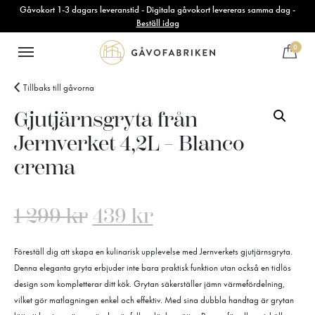
Gåvokort 1-3 dagars leveranstid - Digitala gåvokort levereras samma dag -
Beställ idag
0
Tillbaks till gåvorna
Gjutjärnsgryta från
Jernverket 4,2L – Blanco
crema
1 299
kr
439
kr
Föreställ dig att skapa en kulinarisk upplevelse med Jernverkets gjutjärnsgryta.
Denna eleganta gryta erbjuder inte bara praktisk funktion utan också en tidlös
design som kompletterar ditt kök. Grytan säkerställer jämn värmefördelning,
vilket gör matlagningen enkel och effektiv. Med sina dubbla handtag är grytan