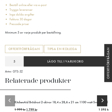
Beställ online eller via e-post
Trygga leveranser
Inga dolda avgifter
Faktura 30 dagar
Pressade priser
Minimum 5 av varje produkt per beställning.
OFFERTFÖRFRÅGAN
TIPSA EN KOLLEGA
OFFERTFÖRFRÅGAN
LÄGG TILL I VARUKORG
Artnr:
GTS-32
Relaterade produkter
KitchenAid Brödrost 2-skivor 18,4 x 28,6 x 21 cm 1100 watt Svart
Global Kni
1 999
kr
1 799
kr
1 595
kr