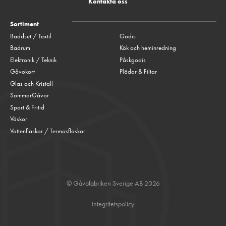
Kontakta oss
Sortiment
Bäddset / Textil
Godis
Badrum
Kök och heminredning
Elektronik / Teknik
Påskgodis
Gåvokort
Plädar & Filtar
Glas och Kristall
SommarGåvor
Sport & Fritid
Väskor
Vattenflaskor / Termosflaskor
© Gåvofabriken Sverige AB 2026
Integritetspolicy