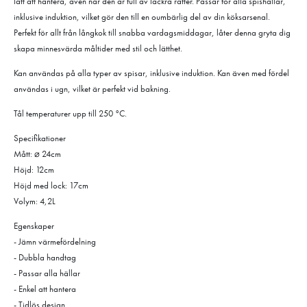
lätt att hantera, även när den är full av läckra rätter. Passar för alla spishällar,
inklusive induktion, vilket gör den till en oumbärlig del av din köksarsenal.
Perfekt för allt från långkok till snabba vardagsmiddagar, låter denna gryta dig
skapa minnesvärda måltider med stil och lätthet.
Kan användas på alla typer av spisar, inklusive induktion. Kan även med fördel
användas i ugn, vilket är perfekt vid bakning.
Tål temperaturer upp till 250 °C.
Specifikationer
Mått: ⌀ 24cm
Höjd: 12cm
Höjd med lock: 17cm
Volym: 4,2L
Egenskaper
- Jämn värmefördelning
- Dubbla handtag
- Passar alla hällar
- Enkel att hantera
- Tidlös design