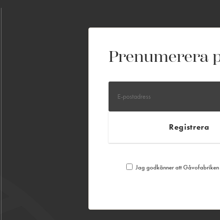
Prenumerera p
Jag godkänner att Gåvofabriken S