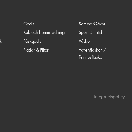
Godis
SommarGåvor
Kök och heminredning
Sport & Fritid
ik
Påskgodis
Väskor
Plädar & Filtar
Vattenflaskor /
Termosflaskor
Integritetspolicy