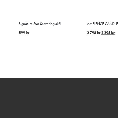
Signature Stor Serveringsskål
AMBIENCE CANDLE 
599
kr
2 798
kr
2 295
kr