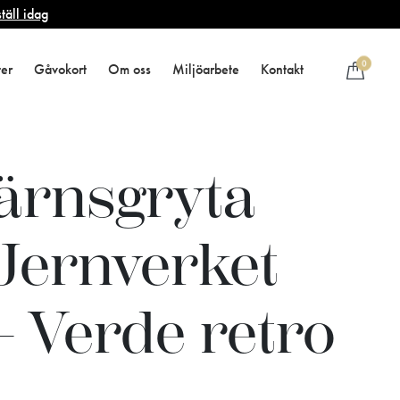
täll idag
0
ter
Gåvokort
Om oss
Miljöarbete
Kontakt
järnsgryta
 Jernverket
– Verde retro