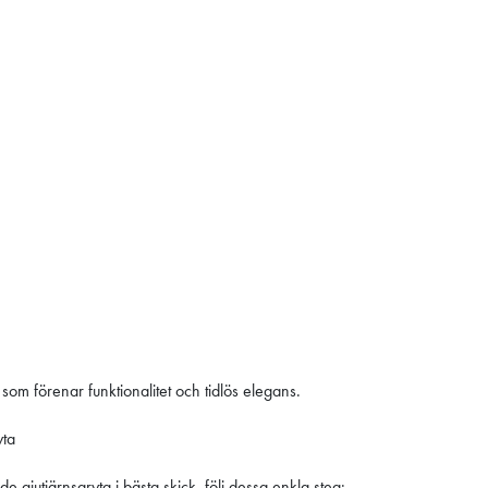
om förenar funktionalitet och tidlös elegans.
yta
de gjutjärnsgryta i bästa skick, följ dessa enkla steg: