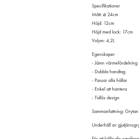
Specifikationer
Mått: ⌀ 24cm
Höjd: 12cm
Höjd med lock: 17cm
Volym: 4,2L
Egenskaper
- Jämn värmefördelning
- Dubbla handtag
- Passar alla hällar
- Enkel att hantera
- Tidlös design
Sammanfattning: Grytan s
Underhåll av gjutjärnsgr
För att hålla din emaljera