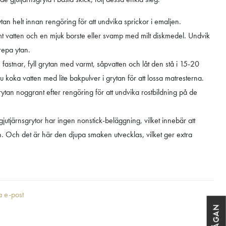
ytan helt innan rengöring för att undvika sprickor i emaljen.
 vatten och en mjuk borste eller svamp med milt diskmedel. Undvik
repa ytan.
astnar, fyll grytan med varmt, såpvatten och låt den stå i 15-20
du koka vatten med lite bakpulver i grytan för att lossa matresterna.
rytan noggrant efter rengöring för att undvika rostbildning på de
utjärnsgrytor har ingen nonstick-beläggning, vilket innebär att
n. Och det är här den djupa smaken utvecklas, vilket ger extra
ia e-post