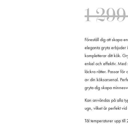
1 29
Föreställ dig att skapa 
eleganta gryta erbjuder 
kompletterar ditt kök. G
enkel och effektiv. Med s
läckra rätter. Passar för 
av din köksarsenal. Perf
gryta dig skapa minnesvä
Kan användas på alla typ
ugn, vilket är perfekt vi
Tål temperaturer upp till