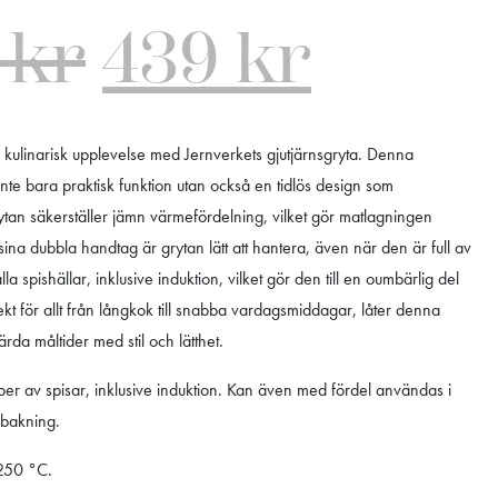
9
kr
439
kr
en kulinarisk upplevelse med Jernverkets gjutjärnsgryta. Denna
inte bara praktisk funktion utan också en tidlös design som
rytan säkerställer jämn värmefördelning, vilket gör matlagningen
ina dubbla handtag är grytan lätt att hantera, även när den är full av
alla spishällar, inklusive induktion, vilket gör den till en oumbärlig del
ekt för allt från långkok till snabba vardagsmiddagar, låter denna
rda måltider med stil och lätthet.
er av spisar, inklusive induktion. Kan även med fördel användas i
d bakning.
 250 °C.