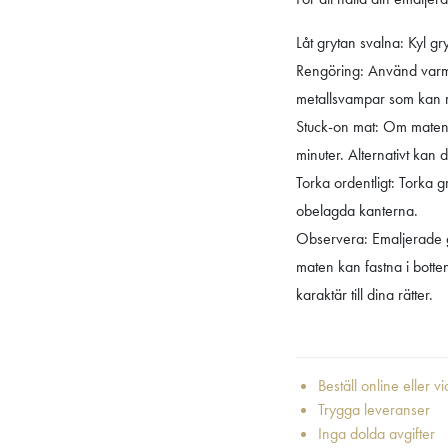
Låt grytan svalna: Kyl gr
Rengöring: Använd varmt
metallsvampar som kan 
Stuck-on mat: Om maten f
minuter. Alternativt kan 
Torka ordentligt: Torka g
obelagda kanterna.
Observera: Emaljerade gj
maten kan fastna i botte
karaktär till dina rätter.
Beställ online eller v
Trygga leveranser
Inga dolda avgifter