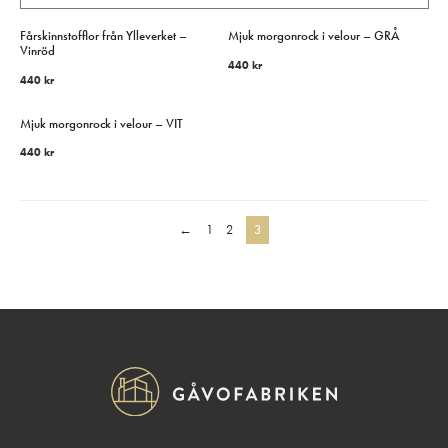
Fårskinnstofflor från Ylleverket –
Mjuk morgonrock i velour – GRÅ
Vinröd
440
kr
440
kr
Mjuk morgonrock i velour – VIT
440
kr
←
1
2
3