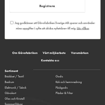
Jag godkänner att Gåvofabriken Sverige AB sparar och använder
mina uppgifter i syfte att skicka nyhetsbrev till mig.
Läs villkor
Om Gåvofabriken
Vårt miljöarbete
Varumärken
Kontakta oss
Sortiment
Bäddset / Textil
Godis
Badrum
Kök och heminredning
Elektronik / Teknik
Påskgodis
Gåvokort
Plädar & Filtar
Glas och Kristall
SommarGåvor