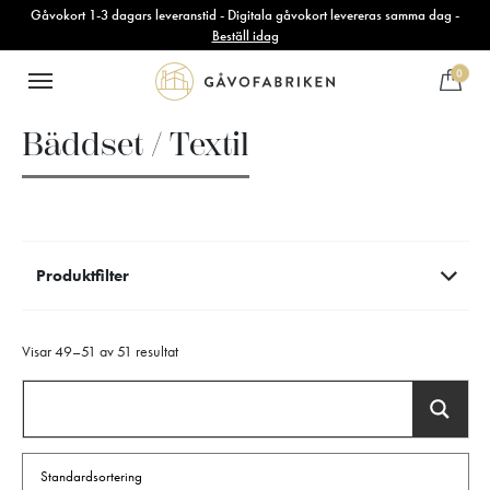
Gåvokort 1-3 dagars leveranstid - Digitala gåvokort levereras samma dag -
Beställ idag
0
Bäddset / Textil
Produktfilter
Visar 49–51 av 51 resultat